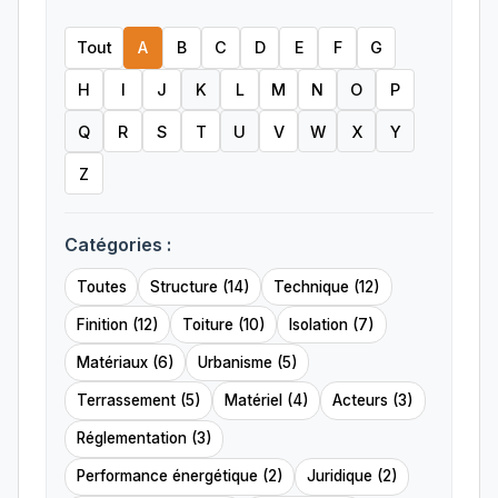
Tout
A
B
C
D
E
F
G
H
I
J
K
L
M
N
O
P
Q
R
S
T
U
V
W
X
Y
Z
Catégories :
Toutes
Structure (14)
Technique (12)
Finition (12)
Toiture (10)
Isolation (7)
Matériaux (6)
Urbanisme (5)
Terrassement (5)
Matériel (4)
Acteurs (3)
Réglementation (3)
Performance énergétique (2)
Juridique (2)