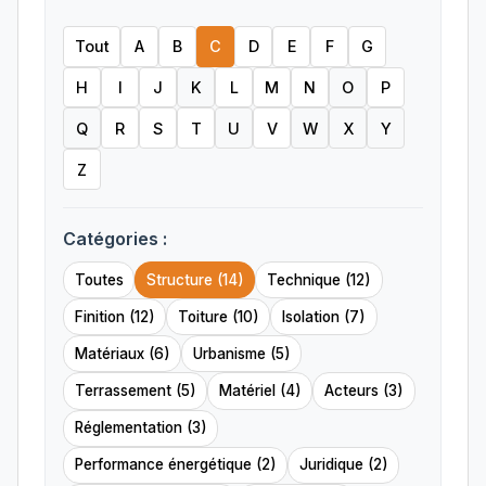
Tout
A
B
C
D
E
F
G
H
I
J
K
L
M
N
O
P
Q
R
S
T
U
V
W
X
Y
Z
Catégories :
Toutes
Structure (14)
Technique (12)
Finition (12)
Toiture (10)
Isolation (7)
Matériaux (6)
Urbanisme (5)
Terrassement (5)
Matériel (4)
Acteurs (3)
Réglementation (3)
Performance énergétique (2)
Juridique (2)