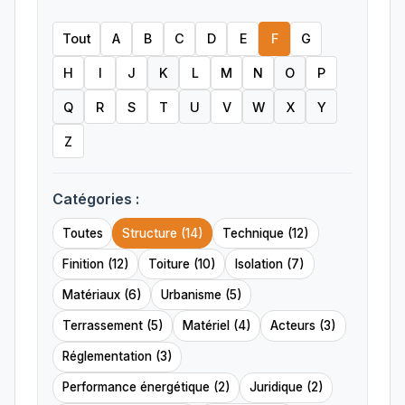
Tout
A
B
C
D
E
F
G
H
I
J
K
L
M
N
O
P
Q
R
S
T
U
V
W
X
Y
Z
Catégories :
Toutes
Structure (14)
Technique (12)
Finition (12)
Toiture (10)
Isolation (7)
Matériaux (6)
Urbanisme (5)
Terrassement (5)
Matériel (4)
Acteurs (3)
Réglementation (3)
Performance énergétique (2)
Juridique (2)