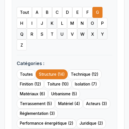
Tout
A
B
C
D
E
F
G
H
I
J
K
L
M
N
O
P
Q
R
S
T
U
V
W
X
Y
Z
Catégories :
Toutes
Structure (14)
Technique (12)
Finition (12)
Toiture (10)
Isolation (7)
Matériaux (6)
Urbanisme (5)
Terrassement (5)
Matériel (4)
Acteurs (3)
Réglementation (3)
Performance énergétique (2)
Juridique (2)