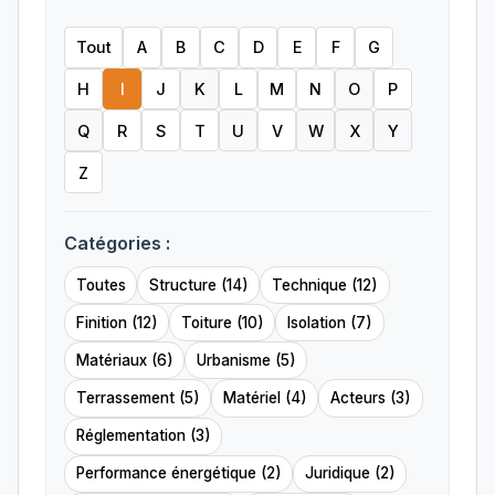
Tout
A
B
C
D
E
F
G
H
I
J
K
L
M
N
O
P
Q
R
S
T
U
V
W
X
Y
Z
Catégories :
Toutes
Structure (14)
Technique (12)
Finition (12)
Toiture (10)
Isolation (7)
Matériaux (6)
Urbanisme (5)
Terrassement (5)
Matériel (4)
Acteurs (3)
Réglementation (3)
Performance énergétique (2)
Juridique (2)