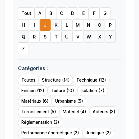
Tout
A
B
C
D
E
F
G
H
I
J
K
L
M
N
O
P
Q
R
S
T
U
V
W
X
Y
Z
Catégories :
Toutes
Structure (14)
Technique (12)
Finition (12)
Toiture (10)
Isolation (7)
Matériaux (6)
Urbanisme (5)
Terrassement (5)
Matériel (4)
Acteurs (3)
Réglementation (3)
Performance énergétique (2)
Juridique (2)