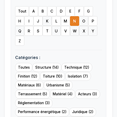
Tout
A
B
C
D
E
F
G
H
I
J
K
L
M
N
O
P
Q
R
S
T
U
V
W
X
Y
Z
Catégories :
Toutes
Structure (14)
Technique (12)
Finition (12)
Toiture (10)
Isolation (7)
Matériaux (6)
Urbanisme (5)
Terrassement (5)
Matériel (4)
Acteurs (3)
Réglementation (3)
Performance énergétique (2)
Juridique (2)