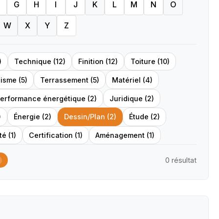
G
H
I
J
K
L
M
N
O
W
X
Y
Z
)
Technique (12)
Finition (12)
Toiture (10)
isme (5)
Terrassement (5)
Matériel (4)
erformance énergétique (2)
Juridique (2)
)
Énergie (2)
Dessin/Plan (2)
Étude (2)
é (1)
Certification (1)
Aménagement (1)
0 résultat