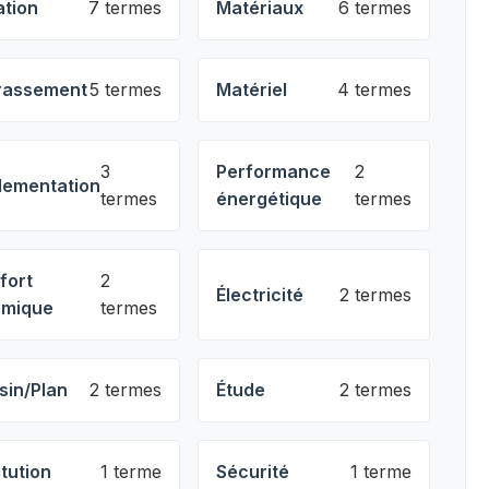
ation
7 termes
Matériaux
6 termes
rassement
5 termes
Matériel
4 termes
3
Performance
2
lementation
termes
énergétique
termes
fort
2
Électricité
2 termes
rmique
termes
sin/Plan
2 termes
Étude
2 termes
itution
1 terme
Sécurité
1 terme