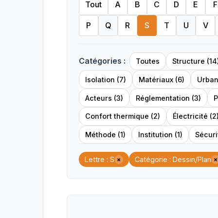
Tout
A
B
C
D
E
F
P
Q
R
S
T
U
V
Catégories :
Toutes
Structure (14
Isolation (7)
Matériaux (6)
Urban
Acteurs (3)
Réglementation (3)
P
Confort thermique (2)
Électricité (2
Méthode (1)
Institution (1)
Sécurit
Lettre : S
Catégorie : Dessin/Plan
×
×