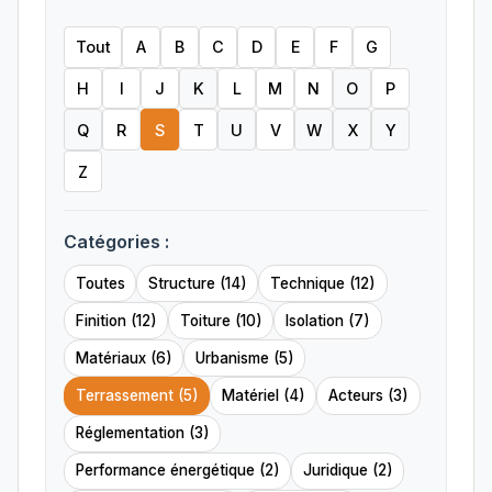
Tout
A
B
C
D
E
F
G
H
I
J
K
L
M
N
O
P
Q
R
S
T
U
V
W
X
Y
Z
Catégories :
Toutes
Structure (14)
Technique (12)
Finition (12)
Toiture (10)
Isolation (7)
Matériaux (6)
Urbanisme (5)
Terrassement (5)
Matériel (4)
Acteurs (3)
Réglementation (3)
Performance énergétique (2)
Juridique (2)