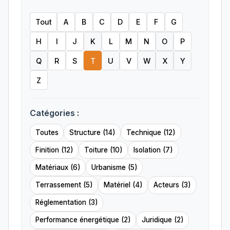
Tout
A
B
C
D
E
F
G
H
I
J
K
L
M
N
O
P
Q
R
S
T
U
V
W
X
Y
Z
Catégories :
Toutes
Structure (14)
Technique (12)
Finition (12)
Toiture (10)
Isolation (7)
Matériaux (6)
Urbanisme (5)
Terrassement (5)
Matériel (4)
Acteurs (3)
Réglementation (3)
Performance énergétique (2)
Juridique (2)