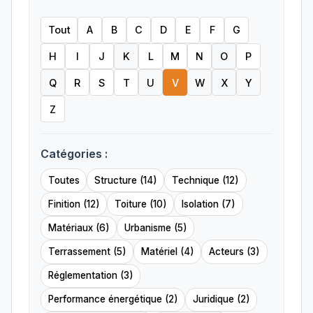
Tout
A
B
C
D
E
F
G
H
I
J
K
L
M
N
O
P
Q
R
S
T
U
V
W
X
Y
Z
Catégories :
Toutes
Structure (14)
Technique (12)
Finition (12)
Toiture (10)
Isolation (7)
Matériaux (6)
Urbanisme (5)
Terrassement (5)
Matériel (4)
Acteurs (3)
Réglementation (3)
Performance énergétique (2)
Juridique (2)