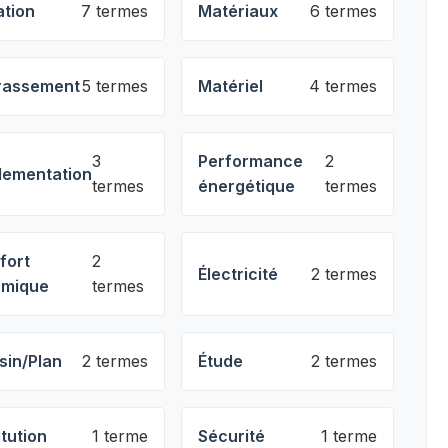
ation
7 termes
Matériaux
6 termes
rassement
5 termes
Matériel
4 termes
3
Performance
2
lementation
termes
énergétique
termes
fort
2
Électricité
2 termes
rmique
termes
sin/Plan
2 termes
Étude
2 termes
itution
1 terme
Sécurité
1 terme