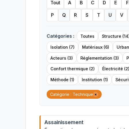
Tout
A
B
C
D
E
F
P
Q
R
S
T
U
V
Catégories :
Toutes
Structure (14
Isolation (7)
Matériaux (6)
Urban
Acteurs (3)
Réglementation (3)
P
Confort thermique (2)
Électricité (2
Méthode (1)
Institution (1)
Sécurit
Catégorie : Technique
×
Assainissement