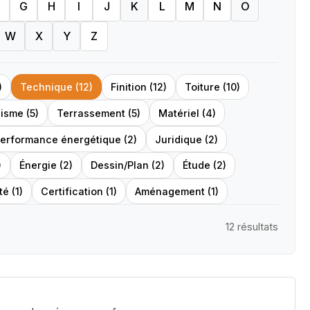
G
H
I
J
K
L
M
N
O
W
X
Y
Z
)
Technique (12)
Finition (12)
Toiture (10)
isme (5)
Terrassement (5)
Matériel (4)
erformance énergétique (2)
Juridique (2)
)
Énergie (2)
Dessin/Plan (2)
Étude (2)
é (1)
Certification (1)
Aménagement (1)
12 résultats