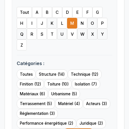
Tout
A
B
C
D
E
F
G
H
I
J
K
L
M
N
O
P
Q
R
S
T
U
V
W
X
Y
Z
Catégories :
Toutes
Structure (14)
Technique (12)
Finition (12)
Toiture (10)
Isolation (7)
Matériaux (6)
Urbanisme (5)
Terrassement (5)
Matériel (4)
Acteurs (3)
Réglementation (3)
Performance énergétique (2)
Juridique (2)