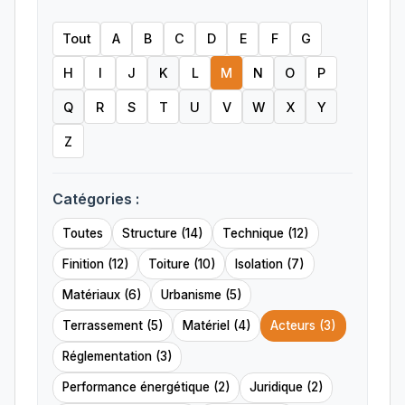
Tout
A
B
C
D
E
F
G
H
I
J
K
L
M
N
O
P
Q
R
S
T
U
V
W
X
Y
Z
Catégories :
Toutes
Structure (14)
Technique (12)
Finition (12)
Toiture (10)
Isolation (7)
Matériaux (6)
Urbanisme (5)
Terrassement (5)
Matériel (4)
Acteurs (3)
Réglementation (3)
Performance énergétique (2)
Juridique (2)