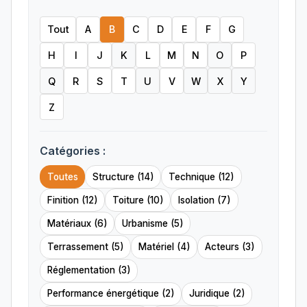
Tout
A
B
C
D
E
F
G
H
I
J
K
L
M
N
O
P
Q
R
S
T
U
V
W
X
Y
Z
Catégories :
Toutes
Structure (14)
Technique (12)
Finition (12)
Toiture (10)
Isolation (7)
Matériaux (6)
Urbanisme (5)
Terrassement (5)
Matériel (4)
Acteurs (3)
Réglementation (3)
Performance énergétique (2)
Juridique (2)