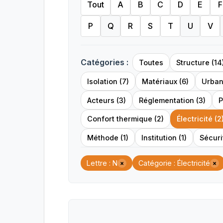
Tout
A
B
C
D
E
F
P
Q
R
S
T
U
V
Catégories :
Toutes
Structure (14
Isolation (7)
Matériaux (6)
Urban
Acteurs (3)
Réglementation (3)
P
Confort thermique (2)
Électricité (2
Méthode (1)
Institution (1)
Sécurit
Lettre : N
Catégorie : Électricité
×
×