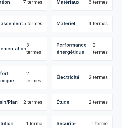
ation
7 termes
Matériaux
6 termes
rassement
5 termes
Matériel
4 termes
3
Performance
2
lementation
termes
énergétique
termes
fort
2
Électricité
2 termes
rmique
termes
sin/Plan
2 termes
Étude
2 termes
itution
1 terme
Sécurité
1 terme