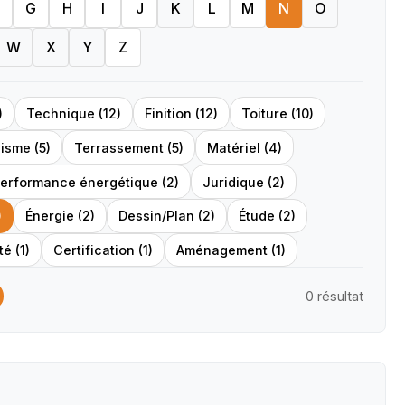
G
H
I
J
K
L
M
N
O
W
X
Y
Z
)
Technique (12)
Finition (12)
Toiture (10)
isme (5)
Terrassement (5)
Matériel (4)
erformance énergétique (2)
Juridique (2)
)
Énergie (2)
Dessin/Plan (2)
Étude (2)
é (1)
Certification (1)
Aménagement (1)
0 résultat