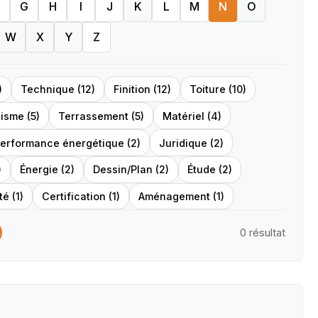
G
H
I
J
K
L
M
N
O
W
X
Y
Z
)
Technique (12)
Finition (12)
Toiture (10)
isme (5)
Terrassement (5)
Matériel (4)
erformance énergétique (2)
Juridique (2)
)
Énergie (2)
Dessin/Plan (2)
Étude (2)
é (1)
Certification (1)
Aménagement (1)
0 résultat