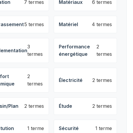
ation
7 termes
Matériaux
6 termes
rassement
5 termes
Matériel
4 termes
3
Performance
2
lementation
termes
énergétique
termes
fort
2
Électricité
2 termes
rmique
termes
sin/Plan
2 termes
Étude
2 termes
itution
1 terme
Sécurité
1 terme