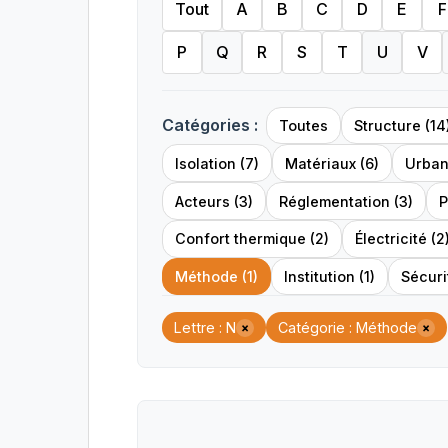
Tout
A
B
C
D
E
F
P
Q
R
S
T
U
V
Catégories :
Toutes
Structure (14
Isolation (7)
Matériaux (6)
Urban
Acteurs (3)
Réglementation (3)
P
Confort thermique (2)
Électricité (2
Méthode (1)
Institution (1)
Sécurit
Lettre : N
Catégorie : Méthode
×
×