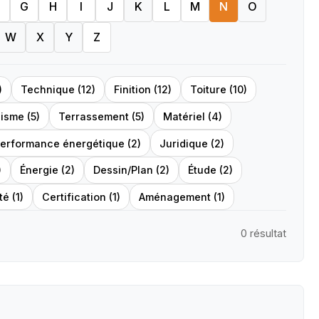
G
H
I
J
K
L
M
N
O
W
X
Y
Z
)
Technique (12)
Finition (12)
Toiture (10)
isme (5)
Terrassement (5)
Matériel (4)
erformance énergétique (2)
Juridique (2)
)
Énergie (2)
Dessin/Plan (2)
Étude (2)
é (1)
Certification (1)
Aménagement (1)
0 résultat