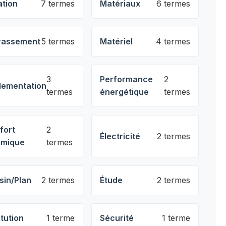
ation
7 termes
Matériaux
6 termes
rassement
5 termes
Matériel
4 termes
3
Performance
2
lementation
termes
énergétique
termes
fort
2
Électricité
2 termes
rmique
termes
sin/Plan
2 termes
Étude
2 termes
itution
1 terme
Sécurité
1 terme