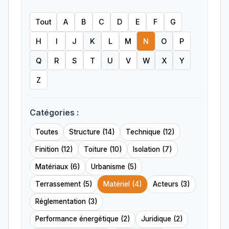
Tout
A
B
C
D
E
F
G
H
I
J
K
L
M
N
O
P
Q
R
S
T
U
V
W
X
Y
Z
Catégories :
Toutes
Structure (14)
Technique (12)
Finition (12)
Toiture (10)
Isolation (7)
Matériaux (6)
Urbanisme (5)
Terrassement (5)
Matériel (4)
Acteurs (3)
Réglementation (3)
Performance énergétique (2)
Juridique (2)