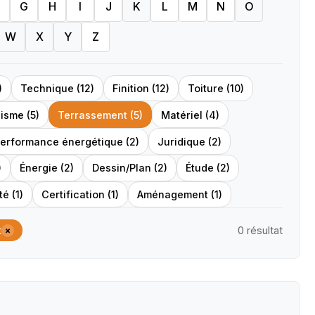
G
H
I
J
K
L
M
N
O
W
X
Y
Z
)
Technique (12)
Finition (12)
Toiture (10)
isme (5)
Terrassement (5)
Matériel (4)
erformance énergétique (2)
Juridique (2)
)
Énergie (2)
Dessin/Plan (2)
Étude (2)
é (1)
Certification (1)
Aménagement (1)
t
0 résultat
×