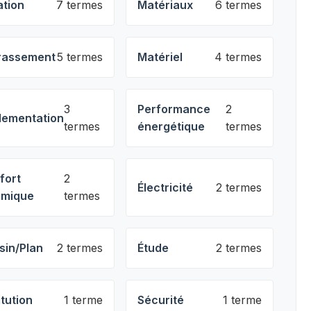
ation
7 termes
Matériaux
6 termes
rassement
5 termes
Matériel
4 termes
3
Performance
2
lementation
termes
énergétique
termes
fort
2
Électricité
2 termes
rmique
termes
sin/Plan
2 termes
Étude
2 termes
itution
1 terme
Sécurité
1 terme