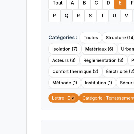
Tout
A
B
C
D
E
F
P
Q
R
S
T
U
V
Catégories :
Toutes
Structure (14
Isolation (7)
Matériaux (6)
Urban
Acteurs (3)
Réglementation (3)
P
Confort thermique (2)
Électricité (2
Méthode (1)
Institution (1)
Sécurit
Lettre : E
Catégorie : Terrassemen
×