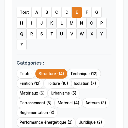
Tout
A
B
C
D
E
F
G
H
I
J
K
L
M
N
O
P
Q
R
S
T
U
V
W
X
Y
Z
Catégories :
Toutes
Structure (14)
Technique (12)
Finition (12)
Toiture (10)
Isolation (7)
Matériaux (6)
Urbanisme (5)
Terrassement (5)
Matériel (4)
Acteurs (3)
Réglementation (3)
Performance énergétique (2)
Juridique (2)